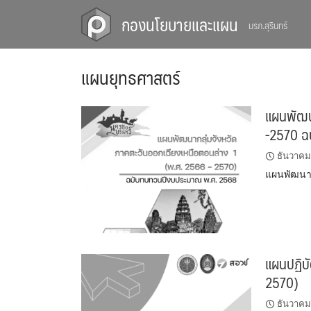
Skip
กองนโยบายและแผน
มรภ.สุรินทร์
to
content
แผนยุทธศาสตร์
แผนพัฒน
-2570 ฉ
ธันวาคม
แผนพัฒนาก
แผนปฏิบั
2570)
ธันวาคม