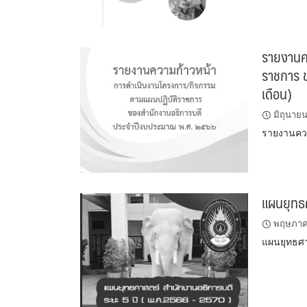
รายงานค
ราชการ 
เดือน)
มิถุนาย
รายงานคว
แผนยุทธ
พฤษภาค
แผนยุทธศา