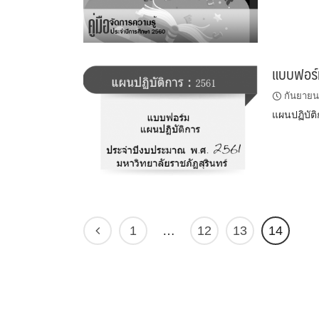
แบบฟอร์
กันยายน
แผนปฏิบัต
1
…
12
13
14