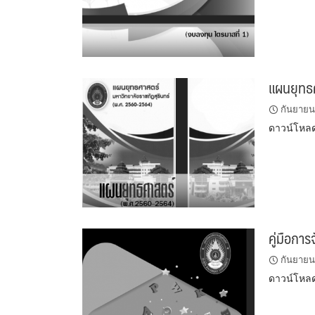
แผนยุทธ
กันยายน
ดาวน์โหล
คู่มือกา
กันยายน
ดาวน์โหล