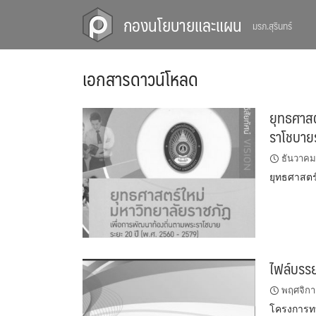
Skip
กองนโยบายและแผน
มรภ.สุรินทร์
to
content
เอกสารดาวน์โหลด
ยุทธศาสต
ราโชบาย
ธันวาคม
ยุทธศาสตร
ไฟล์บรร
พฤศจิกา
โครงการท