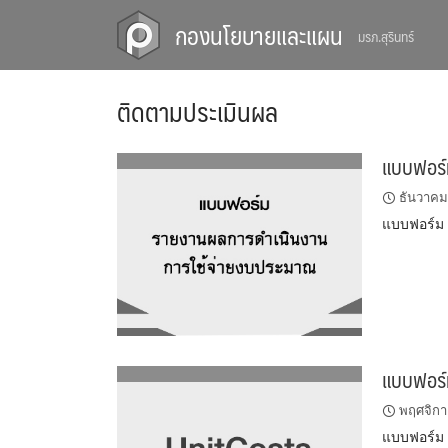
Skip
กองนโยบายและแผน
มรภ.สุรินทร์
to
content
ติดตามประเมินผล
แบบฟอร์
ธันวาคม
แบบฟอร์ม
แบบฟอร์
พฤศจิกา
แบบฟอร์ม 